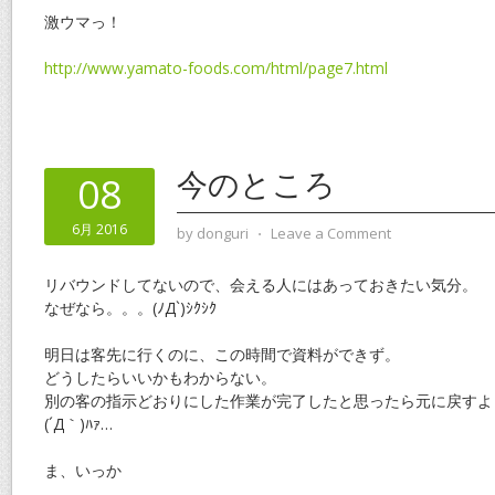
激ウマっ！
http://www.yamato-foods.com/html/page7.html
今のところ
08
6月 2016
by
donguri
⋅
Leave a Comment
リバウンドしてないので、会える人にはあっておきたい気分。
なぜなら。。。(ﾉД`)ｼｸｼｸ
明日は客先に行くのに、この時間で資料ができず。
どうしたらいいかもわからない。
別の客の指示どおりにした作業が完了したと思ったら元に戻すよ
(´Д｀)ﾊｧ…
ま、いっか