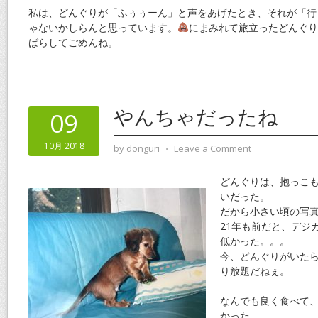
私は、どんぐりが「ふぅぅーん」と声をあげたとき、それが「行
ゃないかしらんと思っています。
にまみれて旅立ったどんぐり
ばらしてごめんね。
やんちゃだったね
09
10月 2018
by
donguri
⋅
Leave a Comment
どんぐりは、抱っこ
いだった。
だから小さい頃の写
21年も前だと、デジ
低かった。。。
今、どんぐりがいた
り放題だねぇ。
なんでも良く食べて
かった。