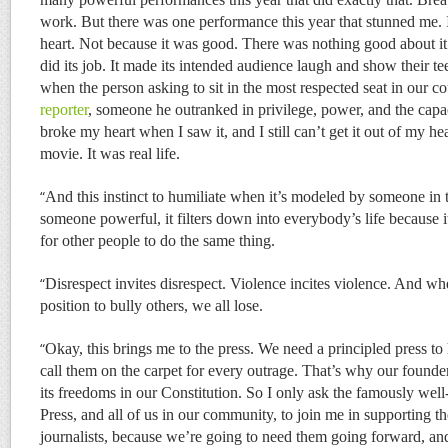
work. But there was one performance this year that stunned me. I
heart. Not because it was good. There was nothing good about it. 
did its job. It made its intended audience laugh and show their t
when the person asking to sit in the most respected seat in our c
reporter
, someone he outranked in privilege, power, and the capaci
broke my heart when I saw it, and I still can’t get it out of my he
movie. It was real life.
“
And this instinct to humiliate when it’s modeled by someone in 
someone powerful, it filters down into everybody’s life because i
for other people to do the same thing.
“
Disrespect invites disrespect. Violence incites violence. And wh
position to bully others, we all lose.
“
Okay, this brings me to the press. We need a principled press to
call them on the carpet for every outrage. That’s why our founde
its freedoms in our Constitution. So I only ask the famously we
Press, and all of us in our community, to join me in supporting t
journalists, because we’re going to need them going forward, and