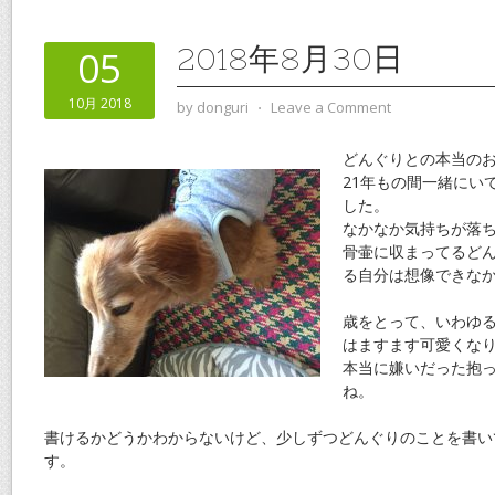
2018年8月30日
05
10月 2018
by
donguri
⋅
Leave a Comment
どんぐりとの本当の
21年もの間一緒にい
した。
なかなか気持ちが落
骨壷に収まってるど
る自分は想像できな
歳をとって、いわゆ
はますます可愛くな
本当に嫌いだった抱
ね。
書けるかどうかわからないけど、少しずつどんぐりのことを書い
す。