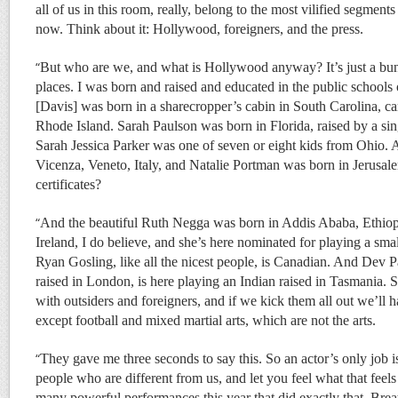
all of us in this room, really, belong to the most vilified segment
now. Think about it: Hollywood, foreigners, and the press.
“
But who are we, and what is Hollywood anyway? It’s just a bun
places. I was born and raised and educated in the public schools
[Davis] was born in a sharecropper’s cabin in South Carolina, ca
Rhode Island. Sarah Paulson was born in Florida, raised by a s
Sarah Jessica Parker was one of seven or eight kids from Ohio
Vicenza, Veneto, Italy, and Natalie Portman was born in Jerusale
certificates?
“
And the beautiful Ruth Negga was born in Addis Ababa, Ethiop
Ireland, I do believe, and she’s here nominated for playing a sma
Ryan Gosling, like all the nicest people, is Canadian. And Dev 
raised in London, is here playing an Indian raised in Tasmania.
with outsiders and foreigners, and if we kick them all out we’ll 
except football and mixed martial arts, which are not the arts.
“
They gave me three seconds to say this. So an actor’s only job is 
people who are different from us, and let you feel what that feel
many powerful performances this year that did exactly that. Bre