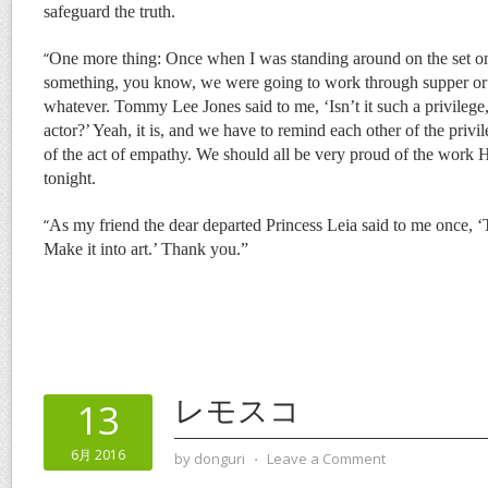
safeguard the truth.
“
One more thing: Once when I was standing around on the set o
something, you know, we were going to work through supper or 
whatever. Tommy Lee Jones said to me, ‘Isn’t it such a privilege,
actor?’ Yeah, it is, and we have to remind each other of the privil
of the act of empathy. We should all be very proud of the work
tonight.
“
As my friend the dear departed Princess Leia said to me once, ‘
Make it into art.’ Thank you.”
レモスコ
13
6月 2016
by
donguri
⋅
Leave a Comment