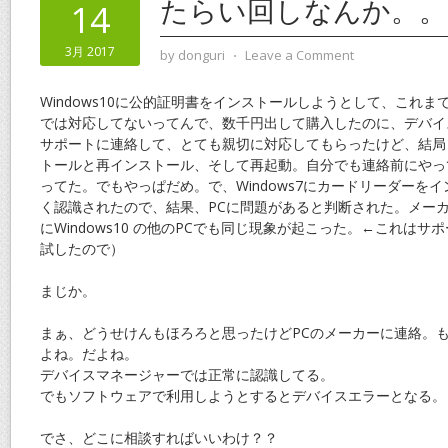
たらい回しなんか。。
14
3月 2017
by
donguri
⋅
Leave a Comment
Windows10に公的証明書をインストールしようとして、これ
では対応してないってんで、数千円出して購入したのに、デバイ
サポートに連絡して、とても親切に対応してもらったけど、結局
トールと再インストール、そして再起動。自分でも連絡前にやっ
ってた。でもやっぱだめ。で、Windows7にカードリーダーを
く認識されたので、結果、PCに問題があると判断された。メー
にWindows10 の他のPCでも同じ現象が起こった。←これは
試したので）
まじか。
まぁ、どうせけんもほろろと思ったけどPCのメーカーに連絡。
よね。だよね。
デバイスマネージャーでは正常に認識してる。
でもソフトウェアで利用しようとするとデバイスエラーとなる。
でさ、どこに相談すればいいわけ？？