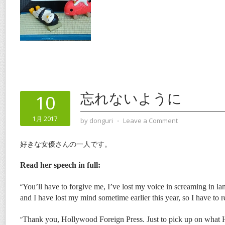
忘れないように
10
1月 2017
by
donguri
⋅
Leave a Comment
好きな女優さんの一人です。
Read her speech in full:
“
You’ll have to forgive me, I’ve lost my voice in screaming in l
and I have lost my mind sometime earlier this year, so I have to r
“
Thank you, Hollywood Foreign Press. Just to pick up on what 