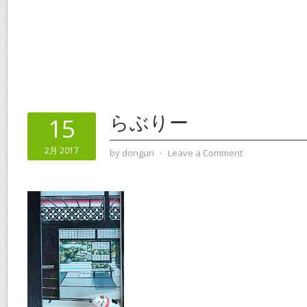
らぶりー
15
2月 2017
by
donguri
⋅
Leave a Comment