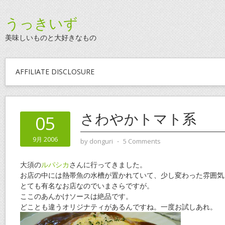
うっきいず
美味しいものと大好きなもの
AFFILIATE DISCLOSURE
さわやかトマト系
05
9月 2006
by
donguri
⋅
5 Comments
大須の
ルパシカ
さんに行ってきました。
お店の中には熱帯魚の水槽が置かれていて、少し変わった雰囲気
とても有名なお店なのでいまさらですが。
ここのあんかけソースは絶品です。
どことも違うオリジナティがあるんですね。一度お試しあれ。