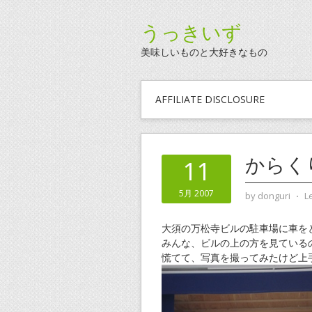
うっきいず
美味しいものと大好きなもの
AFFILIATE DISCLOSURE
からく
11
5月 2007
by
donguri
⋅
L
大須の万松寺ビルの駐車場に車を
みんな、ビルの上の方を見ている
慌てて、写真を撮ってみたけど上