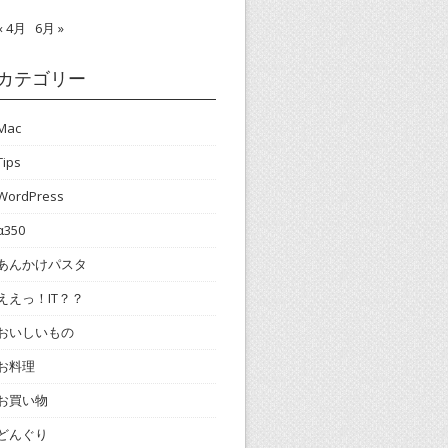
« 4月
6月 »
カテゴリー
Mac
Tips
WordPress
α350
あんかけパスタ
ええっ！IT？？
おいしいもの
お料理
お買い物
どんぐり