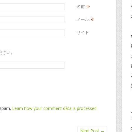
名前
※
メール
※
サイト
ださい。
e spam.
Learn how your comment data is processed
.
Next Post
→