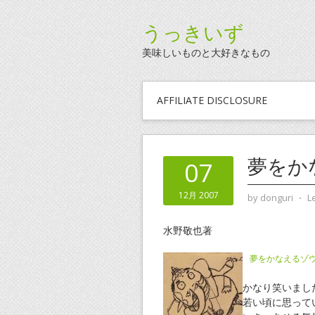
うっきいず
美味しいものと大好きなもの
AFFILIATE DISCLOSURE
夢をか
07
12月 2007
by
donguri
⋅
L
水野敬也著
夢をかなえるゾ
かなり笑いまし
若い頃に思って