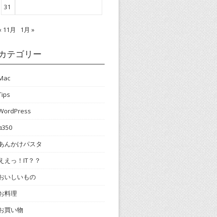
31
« 11月
1月 »
カテゴリー
Mac
Tips
WordPress
α350
あんかけパスタ
ええっ！IT？？
おいしいもの
お料理
お買い物