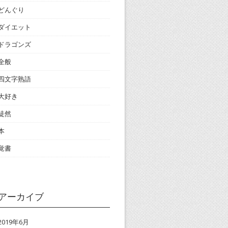
どんぐり
ダイエット
ドラゴンズ
全般
四文字熟語
大好き
徒然
本
覚書
アーカイブ
2019年6月