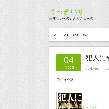
うっきいず
美味しいものと大好きなもの
AFFILIATE DISCLOSURE
犯人に
04
4月 2008
by
donguri
⋅
L
雫井脩介著。
犯人に告ぐ