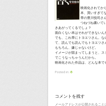
映画化されてか
本、買いすぎて
帯の豊川悦司さ
つねづね書いて
きあがってくるでしょ？
面白くない本はそれができないん
でも、これ帯にトヨエツさん。な
て、読んでも読んでもトヨエツさ
もちろん、嫌じゃないけど。
イメージが固まってしまうと、ス
でこうなっちゃうんだから。
映画化された作品は、どんな本で
Posted in:
本
コメントを残す
メールアドレスが公開されること