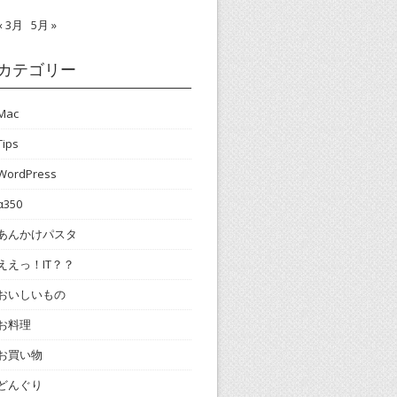
« 3月
5月 »
カテゴリー
Mac
Tips
WordPress
α350
あんかけパスタ
ええっ！IT？？
おいしいもの
お料理
お買い物
どんぐり