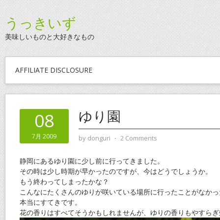
うっきいず
美味しいものと大好きなもの
AFFILIATE DISCLOSURE
ゆり園
08
7月 2009
by
donguri
⋅
2 Comments
静岡にあるゆり園に少し前に行ってきました。
その時は少し時期が早かったのですが、今はどうでしょうか。
もう終わってしまったかな？
こんなにたくさんのゆりが咲いている場所に行ったことがなかっ
本当にすてきです。
花の香りはすべてそうかもしれませんが、ゆりの香りもやすらぎ