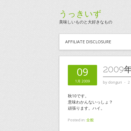
うっきいず
美味しいものと大好きなもの
AFFILIATE DISCLOSURE
200
09
1月 2009
by
donguri
⋅
2
秋10です。
意味わかんないっしょ？
頑張ります。ハイ。
Posted in:
全般