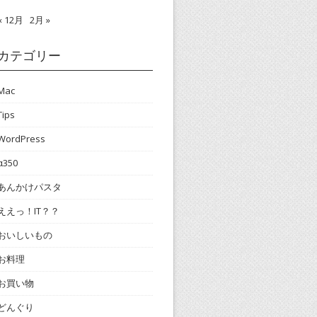
« 12月
2月 »
カテゴリー
Mac
Tips
WordPress
α350
あんかけパスタ
ええっ！IT？？
おいしいもの
お料理
お買い物
どんぐり