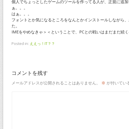
個人でちょっとしたゲームのツールを作ってる人が、正規に追加
ぁ。。。
はぁ。。。
フォントとか気になるところをなんとかインストールしながら、
た。
IMEをやめなきゃ＞＜ということで、PCとの戦いはまだまだ続
Posted in:
ええっ！IT？？
コメントを残す
メールアドレスが公開されることはありません。
※
が付いてい