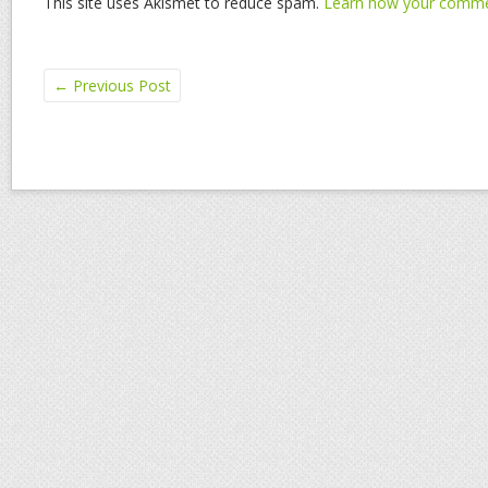
This site uses Akismet to reduce spam.
Learn how your commen
←
Previous Post