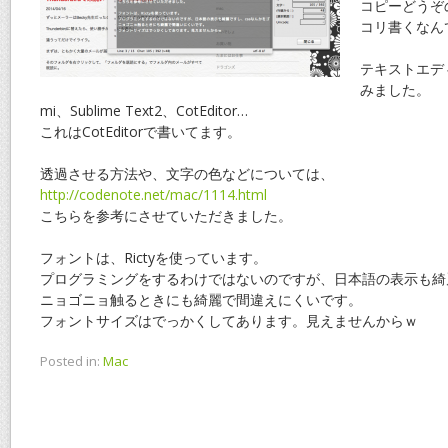
コピーどうぞ
コリ書くなん
テキストエデ
みました。
mi、Sublime Text2、CotEditor…
これはCotEditorで書いてます。
透過させる方法や、文字の色などについては、
http://codenote.net/mac/1114.html
こちらを参考にさせていただきました。
フォントは、Rictyを使っています。
プログラミングをするわけではないのですが、日本語の表示も綺麗
ニョゴニョ触るときにも綺麗で間違えにくいです。
フォントサイズはでっかくしてあります。見えませんからｗ
Posted in:
Mac