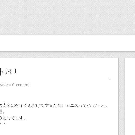
ト8！
eave a Comment
の支えはケイくんだけですｗただ、テニスってハラハラし
理。
みにしてます。
＾＾