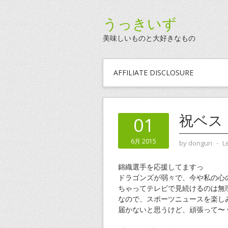
うっきいず
美味しいものと大好きなもの
AFFILIATE DISCLOSURE
祝ベス
01
6月 2015
by
donguri
⋅
L
錦織選手を応援してますっ
ドラゴンズが弱々で、今や私の心
ちゃってテレビで見続けるのは無
なので、スポーツニュースを楽し
届かないと思うけど、頑張って〜