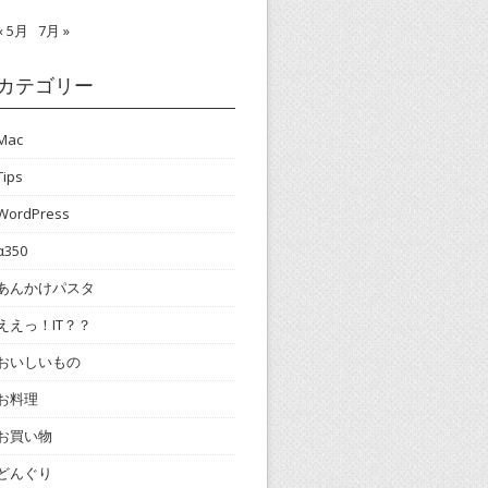
« 5月
7月 »
カテゴリー
Mac
Tips
WordPress
α350
あんかけパスタ
ええっ！IT？？
おいしいもの
お料理
お買い物
どんぐり