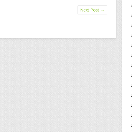
Next Post
→