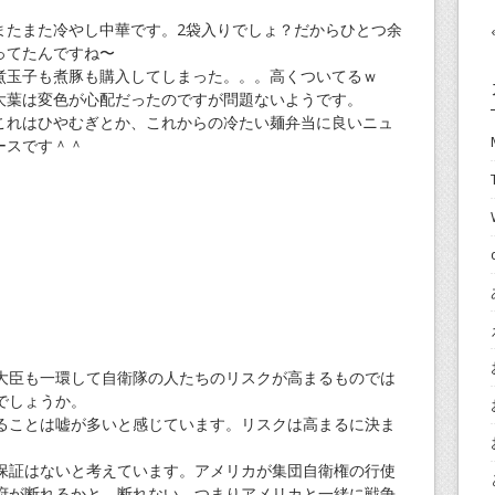
またまた冷やし中華です。2袋入りでしょ？だからひとつ余
ってたんですね〜
煮玉子も煮豚も購入してしまった。。。高くついてるｗ
大葉は変色が心配だったのですが問題ないようです。
これはひやむぎとか、これからの冷たい麺弁当に良いニュ
ースです＾＾
大臣も一環して自衛隊の人たちのリスクが高まるものでは
でしょうか。
ることは嘘が多いと感じています。リスクは高まるに決ま
保証はないと考えています。アメリカが集団自衛権の行使
府が断れるかと。断れない、つまりアメリカと一緒に戦争